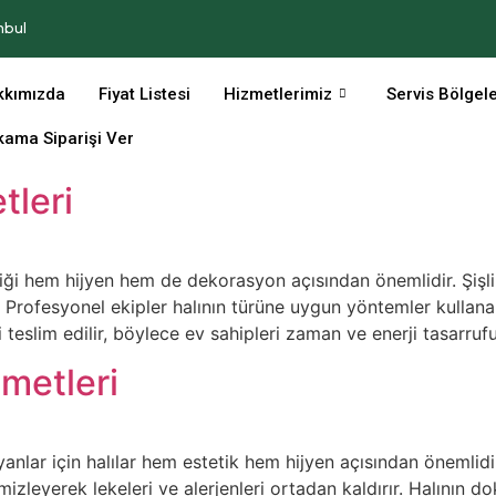
nbul
kkımızda
Fiyat Listesi
Hizmetlerimiz
Servis Bölgel
ıkama Siparişi Ver
tleri
zliği hem hijyen hem de dekorasyon açısından önemlidir. Şişli 
r. Profesyonel ekipler halının türüne uygun yöntemler kulla
ri teslim edilir, böylece ev sahipleri zaman ve enerji tasarrufu
metleri
lar için halılar hem estetik hem hijyen açısından önemlidir.
zleyerek lekeleri ve alerjenleri ortadan kaldırır. Halının 