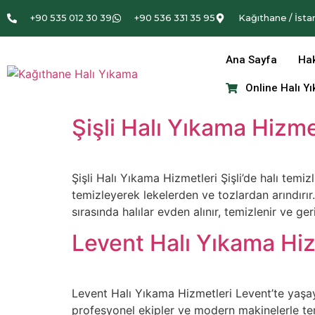
+90 535 012 30 39
+90 536 331 35 95
Kağıthane / İsta
Ana Sayfa
Ha
Online Halı Y
Şişli Halı Yıkama Hizme
Şişli Halı Yıkama Hizmetleri Şişli’de halı temi
temizleyerek lekelerden ve tozlardan arındırı
sırasında halılar evden alınır, temizlenir ve ge
Levent Halı Yıkama Hiz
Levent Halı Yıkama Hizmetleri Levent’te yaşayan
profesyonel ekipler ve modern makinelerle temi