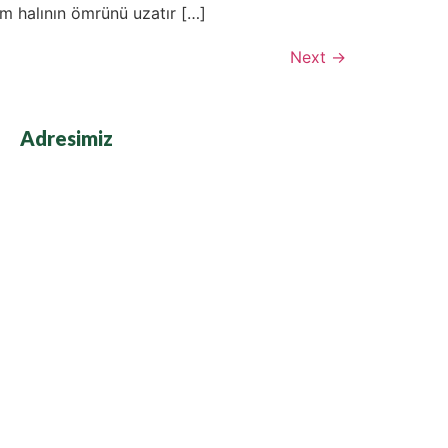
em halının ömrünü uzatır […]
Next
→
Adresimiz